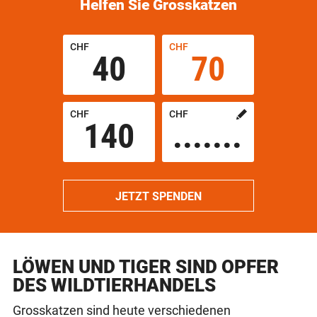
Helfen Sie Grosskatzen
CHF
CHF
40
70
CHF
CHF
140
Custom
amount
in
JETZT SPENDEN
LÖWEN UND TIGER SIND OPFER
DES WILDTIERHANDELS
Grosskatzen sind heute verschiedenen