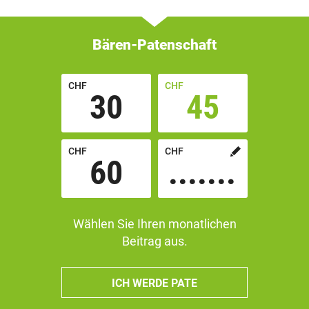
Bären-Patenschaft
CHF
CHF
30
45
CHF
CHF
60
Custom
amount
Wählen Sie Ihren monatlichen
in
Beitrag aus.
ICH WERDE PATE