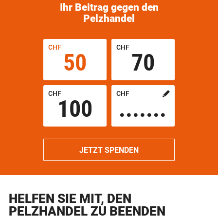
Ihr Beitrag gegen den
Pelzhandel
CHF
CHF
50
70
CHF
CHF
100
Custom
amount
in
JETZT SPENDEN
HELFEN SIE MIT, DEN
PELZHANDEL ZU BEENDEN